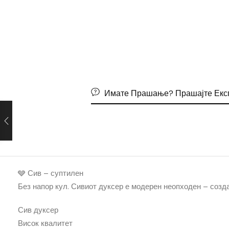
Имате Прашање? Прашајте Екс
🩶 Сив – суптилен
Без напор кул. Сивиот дуксер е модерен неопходен – созда
Сив дуксер
Висок квалитет