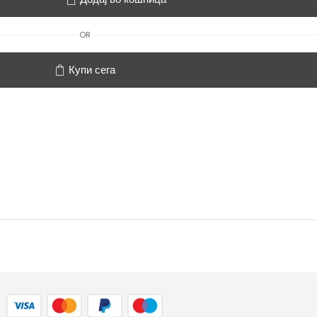
OR
Купи сега