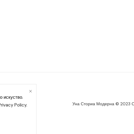
ика за колачиња
о искуство.
Уна Сториа Модерна © 2023 С
Privacy Policy
.