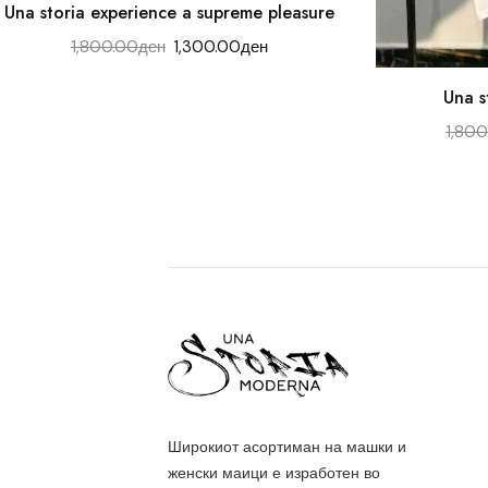
Una storia experience a supreme pleasure
1,800.00
ден
1,300.00
ден
Una s
1,800
Широкиот асортиман на машки и
женски маици е изработен во