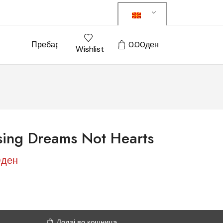
Пребарај
0.00
ден
Wishlist
sing Dreams Not Hearts
0
ден
Додај во кошница