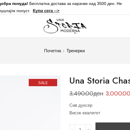
добра понуда!
Бесплатна достава за нарачки над 3500 ден. Не
Купи сега -->
пуштајте попуст.
Почетна
Тренерки
Una Storia Cha
SALE
3,490.00
ден
3,000.0
Сив дуксер
Висок квалитет