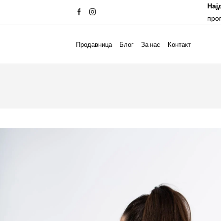
Нај
про
Продавница
Блог
За нас
Контакт