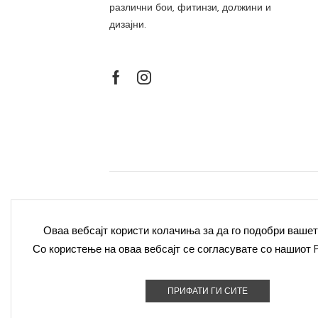
различни бои, фитинзи, должини и
дизајни.
Политика за приватност
Полит
Оваа вебсајт користи колачиња за да го подобри вашет
Со користење на оваа вебсајт се согласувате со нашиот
Контакт
ПРИФАТИ ГИ СИТЕ