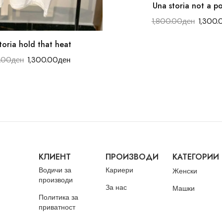
Una storia not a po
1,800.00
ден
1,300.
toria hold that heat
.00
ден
1,300.00
ден
КЛИЕНТ
ПРОИЗВОДИ
КАТЕГОРИИ
Водичи за
Кариери
Женски
производи
За нас
Машки
Политика за
приватност