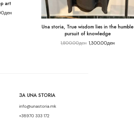
p art
00
ден
Una storia, True wisdom lies in the humble
pursuit of knowledge
1,800.00
ден
1,300.00
ден
ЗА UNA STORIA
info@unastoria.mk
+38970 333 172