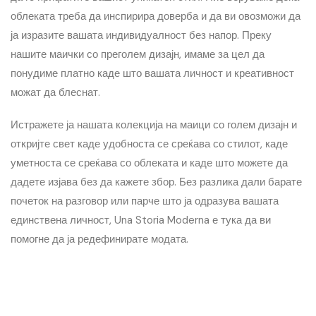
облеката треба да инспирира доверба и да ви овозможи да
ја изразите вашата индивидуалност без напор. Преку
нашите маички со преголем дизајн, имаме за цел да
понудиме платно каде што вашата личност и креативност
можат да блеснат.
Истражете ја нашата колекција на маици со голем дизајн и
откријте свет каде удобноста се среќава со стилот, каде
уметноста се среќава со облеката и каде што можете да
дадете изјава без да кажете збор. Без разлика дали барате
почеток на разговор или парче што ја одразува вашата
единствена личност, Una Storia Moderna е тука да ви
помогне да ја редефинирате модата.