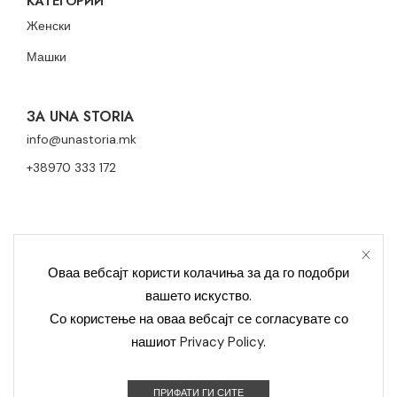
КАТЕГОРИИ
Женски
Машки
ЗА UNA STORIA
info@unastoria.mk
+38970 333 172
Оваа вебсајт користи колачиња за да го подобри
вашето искуство.
Политика за приватност
Политика за колачиња
Со користење на оваа вебсајт се согласувате со
нашиот
Privacy Policy
.
Контакт
Уна Сториа Модерна © 2023 Сите права се задржани –
ПРИФАТИ ГИ СИТЕ