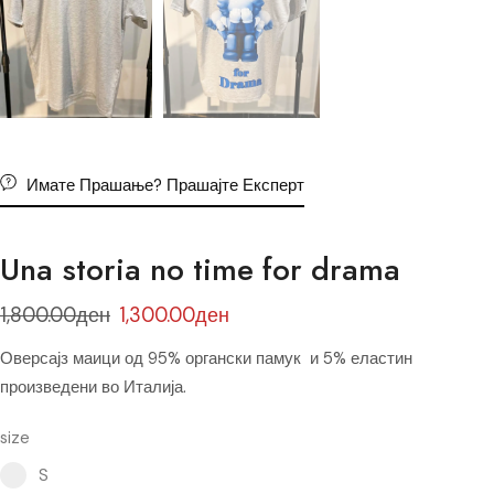
Имате Прашање? Прашајте Експерт
Una storia no time for drama
1,800.00
ден
1,300.00
ден
Оверсајз маици од 95% органски памук и 5% еластин
произведени во Италија.
size
Select pa_size
S option for pa_size
S