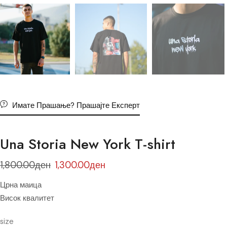
Имате Прашање? Прашајте Експерт
Una Storia New York T-shirt
1,800.00
ден
1,300.00
ден
Црна маица
Висок квалитет
size