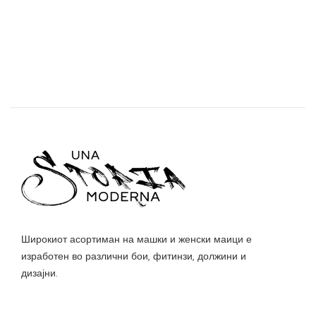
Широкиот асортиман на машки и женски маици е
изработен во различни бои, фитинзи, должини и
дизајни.