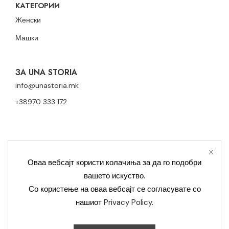
КАТЕГОРИИ
Женски
Машки
ЗА UNA STORIA
info@unastoria.mk
+38970 333 172
Оваа вебсајт користи колачиња за да го подобри
вашето искуство.
Политика за приватност
Политика за колачиња
Со користење на оваа вебсајт се согласувате со
нашиот
Privacy Policy
.
Контакт
Уна Сториа Модерна © 2023 Сите права се задржани –