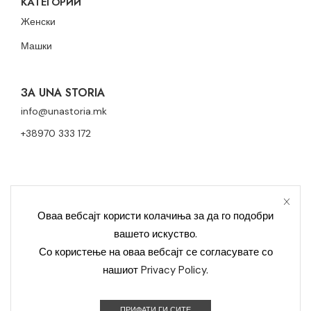
КАТЕГОРИИ
Женски
Машки
ЗА UNA STORIA
info@unastoria.mk
+38970 333 172
Оваа вебсајт користи колачиња за да го подобри
вашето искуство.
Политика за приватност
Политика за колачиња
Со користење на оваа вебсајт се согласувате со
нашиот
Privacy Policy
.
Контакт
Уна Сториа Модерна © 2023 Сите права се задржани –
ПРИФАТИ ГИ СИТЕ