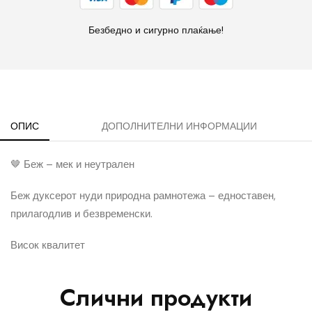
Безбедно и сигурно плаќање!
ОПИС
ДОПОЛНИТЕЛНИ ИНФОРМАЦИИ
🤎 Беж – мек и неутрален
Беж дуксерот нуди природна рамнотежа – едноставен,
прилагодлив и безвременски.
Висок квалитет
Слични продукти