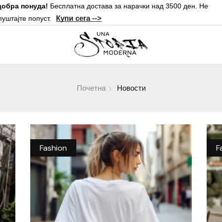
добра понуда!
Бесплатна достава за нарачки над 3500 ден. Не
Купи сега -->
пуштајте попуст.
Почетна
Новости
Fashion
F