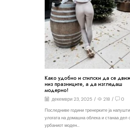
Како удобно и стилски да се дви
низ празниците, а да изгледаш
модерно!
декември 23, 2025
/
218
/
0
Последниве години тренерките ја напушти
улогата на домашна облека и станаа дел 
урбаниот моден...