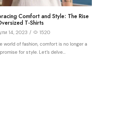
racing Comfort and Style: The Rise
Oversized T-Shirts
ули 14, 2023
/
1520
he world of fashion, comfort is no longer a
romise for style. Let’s delve...