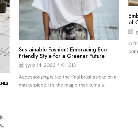
Emb
of 
ј
In t
Sustainable Fashion: Embracing Eco-
comp
Friendly Style for a Greener Future
јули 14, 2023
/
1313
Accessorizing is like the final brushstroke on a
жиш
masterpiece. It’s the magic that turns a...
ја
од