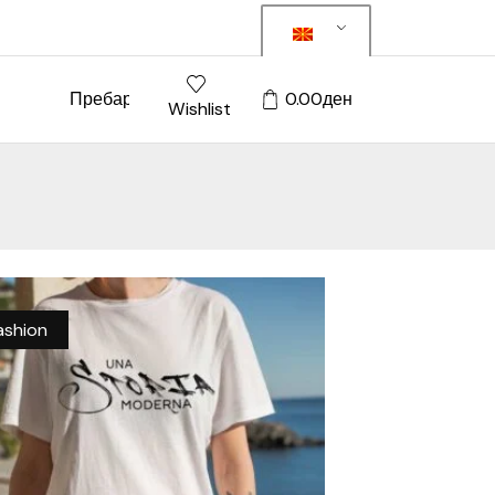
Пребарај
0.00
ден
Wishlist
ashion