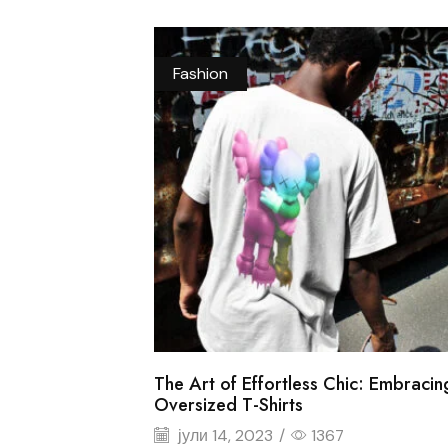
Fashion
The Art of Effortless Chic: Embracin
Oversized T-Shirts
јули 14, 2023
/
1367