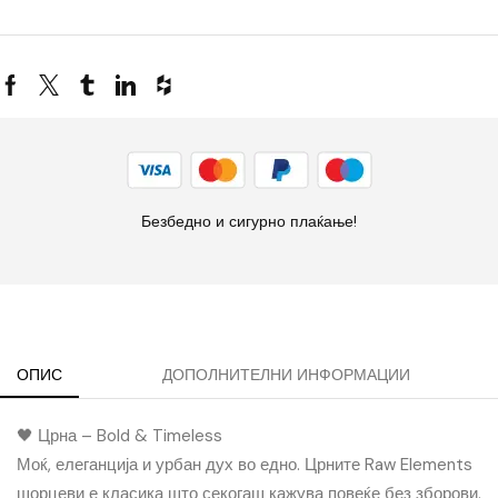
Безбедно и сигурно плаќање!
ОПИС
ДОПОЛНИТЕЛНИ ИНФОРМАЦИИ
🖤 Црна – Bold & Timeless
Моќ, елеганција и урбан дух во едно. Црните Raw Elements
шорцеви е класика што секогаш кажува повеќе без зборови.