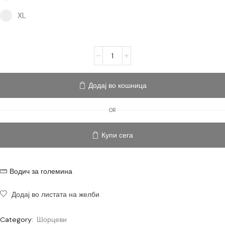
XL option for pa_size
XL
Додај во кошница
OR
Купи сега
Водич за големина
Додај во листата на желби
Category:
Шорцеви