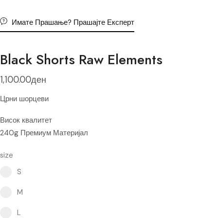
Имате Прашање? Прашајте Експерт
Black Shorts Raw Elements
1,100.00
ден
Црни шорцеви
Висок квалитет
240g Премиум Материјал
size
Select pa_size
S option for pa_size
S
M option for pa_size
M
L option for pa_size
L