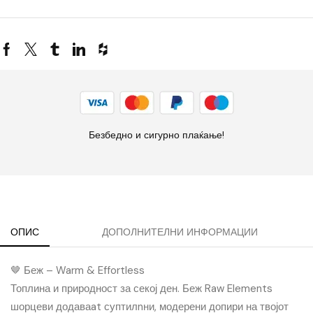
Безбедно и сигурно плаќање!
ОПИС
ДОПОЛНИТЕЛНИ ИНФОРМАЦИИ
🤎 Беж – Warm & Effortless
Топлина и природност за секој ден. Беж Raw Elements
шорцеви додаваat суптилnни, модерени допири на твојот