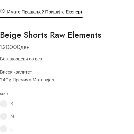
Имате Прашање? Прашајте Експерт
Beige Shorts Raw Elements
1,200.00
ден
Беж шорцеви со вез
Висок квалитет
240g Премиум Материјал
size
Select pa_size
S option for pa_size
S
M option for pa_size
M
L option for pa_size
L