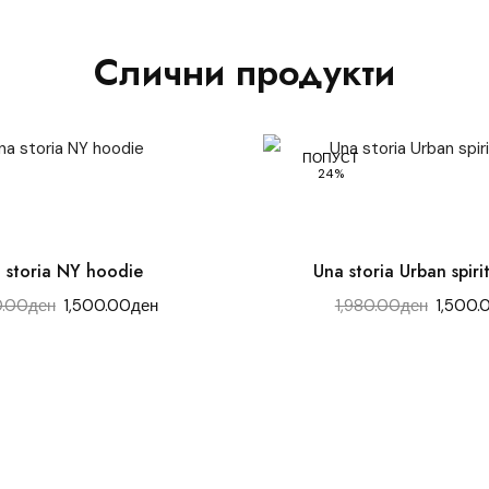
Слични продукти
ПОПУСТ
24%
 storia NY hoodie
Una storia Urban spiri
0.00
ден
1,500.00
ден
1,980.00
ден
1,500.