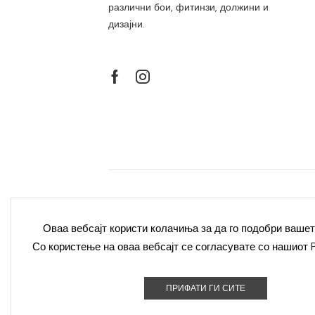
различни бои, фитинзи, должини и
дизајни.
Политика за приватност
Полит
Оваа вебсајт користи колачиња за да го подобри вашет
Со користење на оваа вебсајт се согласувате со нашиот
Контакт
ПРИФАТИ ГИ СИТЕ