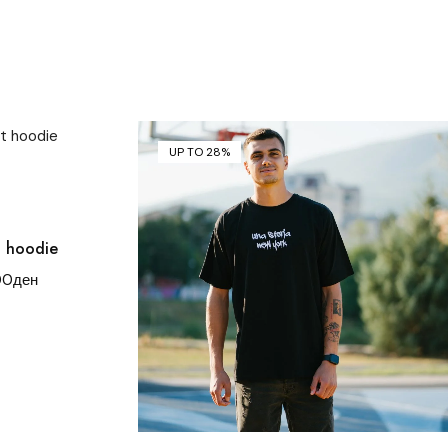
UP TO 28%
t hoodie
00
ден