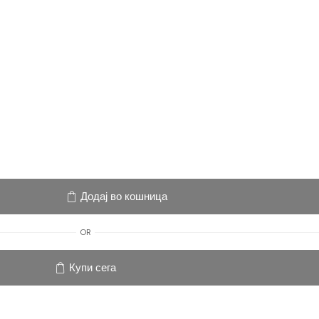
Додај во кошница
OR
Купи сега