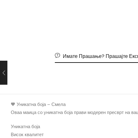
Имате Прашање? Прашајте Екс
🧡 Уникатна боја – Смела
Оваа маица со уникатна боја прави модерен пресврт на ва
Уникатна боја
Висок квалитет