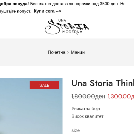
добра понуда!
Бесплатна достава за нарачки над 3500 ден. Не
Купи сега -->
пуштајте попуст.
Почетна
Маици
Una Storia Thin
SALE
1,800.00
ден
1,300.00
Уникатна боја
Висок квалитет
size