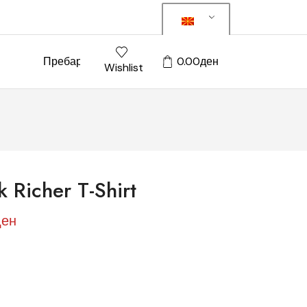
Пребарај
0.00
ден
Wishlist
k Richer T-Shirt
ден