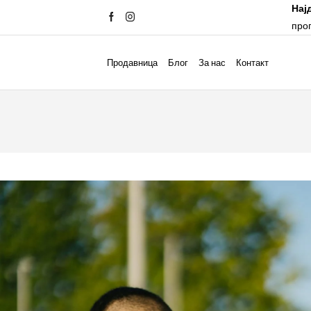
Нај
про
Продавница
Блог
За нас
Контакт