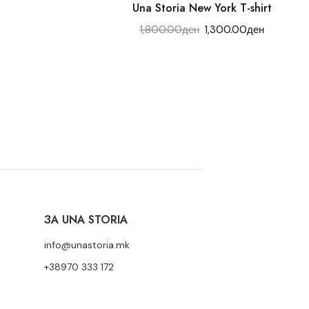
Una Storia New York T-shirt
1,800.00
ден
1,300.00
ден
ЗА UNA STORIA
info@unastoria.mk
+38970 333 172