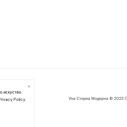
ика за колачиња
о искуство.
Уна Сториа Модерна © 2023 С
Privacy Policy
.