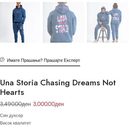
Имате Прашање? Прашајте Експерт
Una Storia Chasing Dreams Not
Hearts
3,490.00
ден
3,000.00
ден
Син дуксер
Висок квалитет