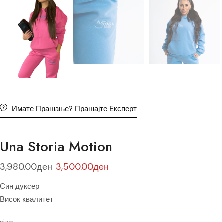
Имате Прашање? Прашајте Експерт
Una Storia Мotion
3,980.00
ден
3,500.00
ден
Син дуксер
Висок квалитет
size