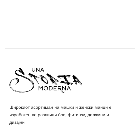
Широкиот асортиман на машки и женски маици е
изработен во различни бои, фитинзи, должини и
дизајни.