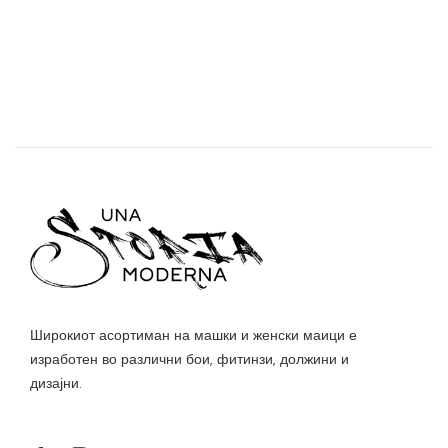
Широкиот асортиман на машки и женски маици е
изработен во различни бои, фитинзи, должини и
дизајни.