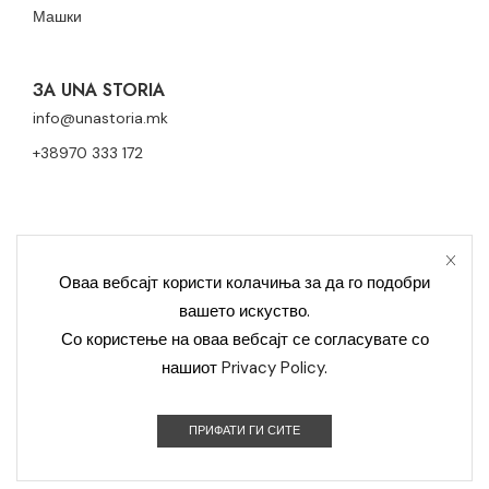
Машки
ЗА UNA STORIA
info@unastoria.mk
+38970 333 172
Оваа вебсајт користи колачиња за да го подобри
вашето искуство.
Политика за приватност
Политика за колачиња
Со користење на оваа вебсајт се согласувате со
нашиот
Privacy Policy
.
Контакт
Уна Сториа Модерна © 2023 Сите права се задржани –
ПРИФАТИ ГИ СИТЕ
Developed by OCS