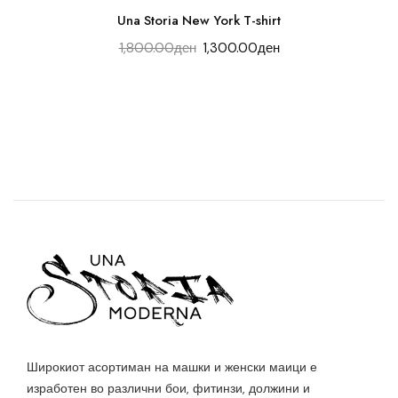
Una Storia New York T-shirt
1,800.00
ден
1,300.00
ден
Широкиот асортиман на машки и женски маици е
изработен во различни бои, фитинзи, должини и