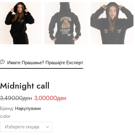
Имате Прашање? Прашајте Експерт
Midnight call
3,490.00
ден
3,000.00
ден
Бренд:
Најкупувани
color