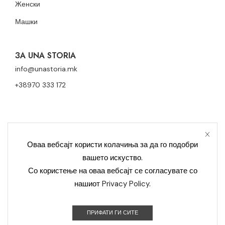
Женски
Машки
ЗА UNA STORIA
info@unastoria.mk
+38970 333 172
Оваа вебсајт користи колачиња за да го подобри
вашето искуство.
Политика за приватност
Политика за колачиња
Со користење на оваа вебсајт се согласувате со
нашиот
Privacy Policy
.
Контакт
Уна Сториа Модерна © 2023 Сите права се задржани –
ПРИФАТИ ГИ СИТЕ
Developed by OCS