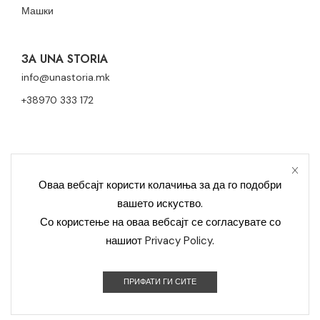
Машки
ЗА UNA STORIA
info@unastoria.mk
+38970 333 172
Оваа вебсајт користи колачиња за да го подобри
вашето искуство.
Политика за приватност
Политика за колачиња
Со користење на оваа вебсајт се согласувате со
нашиот
Privacy Policy
.
Контакт
Уна Сториа Модерна © 2023 Сите права се задржани –
ПРИФАТИ ГИ СИТЕ
Developed by OCS