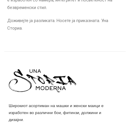
е изработен со намера, интегритет и посветеност на
безвременски стил.
Доживејте ја разликата. Носете ја приказната. Уна
Сториа.
Широкиот асортиман на машки и женски маици е
изработен во различни бои, фитинзи, должини и
дизајни.