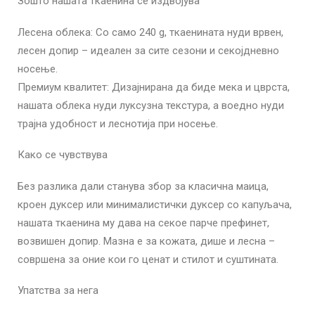
Зошто нашата ткаенина се издвојува
Лесена облека: Со само 240 g, ткаенината нуди врвен,
лесен допир – идеален за сите сезони и секојдневно
носење.
Премиум квалитет: Дизајнирана да биде мека и цврста,
нашата облека нуди луксузна текстура, а воедно нуди
трајна удобност и леснотија при носење.
Како се чувствува
Без разлика дали станува збор за класична маица,
кроен дуксер или минималистички дуксер со капуљача,
нашата ткаенина му дава на секое парче префинет,
возвишен допир. Мазна е за кожата, дише и лесна –
совршена за оние кои го ценат и стилот и суштината.
Упатства за нега