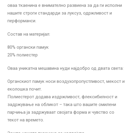
оваа ткаенина е внимателно развиена за да ги исполни
нашите строги стандарди за луксуз, одржливост и
перформанси.
Состав на материјал:
80% органски памук
20% полиестер
Оваа уникатна мешавина нуди најдобро од двата света:
Органскиот памук носи воздухопропустливост, мекост и
еколошка почит.
Полиестерот додава издржливост, флексибилност и
задржување на обликот – така што вашите омилени
парчиња ја задржуваат својата форма и чувство со
текот на времето.