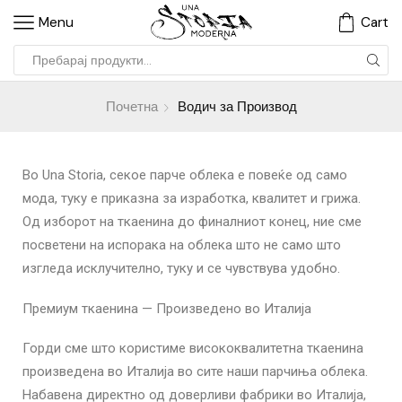
Menu
Cart
Почетна
Водич за Производ
Во Una Storia, секое парче облека е повеќе од само
мода, туку е приказна за изработка, квалитет и грижа.
Од изборот на ткаенина до финалниот конец, ние сме
посветени на испорака на облека што не само што
изгледа исклучително, туку и се чувствува удобно.
Премиум ткаенина — Произведено во Италија
Горди сме што користиме висококвалитетна ткаенина
произведена во Италија во сите наши парчиња облека.
Набавена директно од доверливи фабрики во Италија,