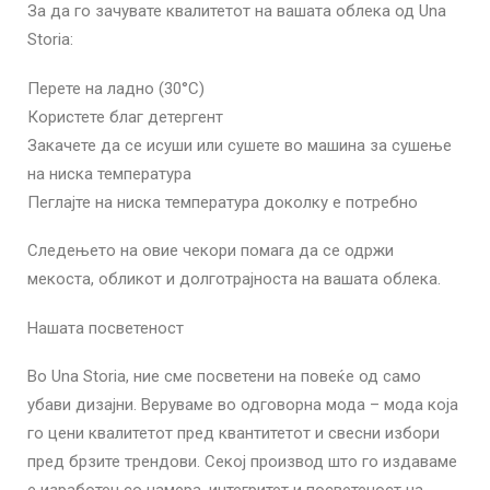
За да го зачувате квалитетот на вашата облека од Una
Storia:
Перете на ладно (30°C)
Користете благ детергент
Закачете да се исуши или сушете во машина за сушење
на ниска температура
Пеглајте на ниска температура доколку е потребно
Следењето на овие чекори помага да се одржи
мекоста, обликот и долготрајноста на вашата облека.
Нашата посветеност
Во Una Storia, ние сме посветени на повеќе од само
убави дизајни. Веруваме во одговорна мода – мода која
го цени квалитетот пред квантитетот и свесни избори
пред брзите трендови. Секој производ што го издаваме